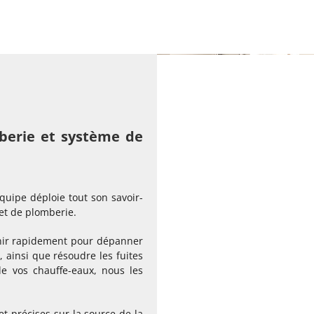
berie et système de
uipe déploie tout son savoir-
et de plomberie.
enir rapidement pour dépanner
, ainsi que résoudre les fuites
e vos chauffe-eaux, nous les
et précises sur la source de la