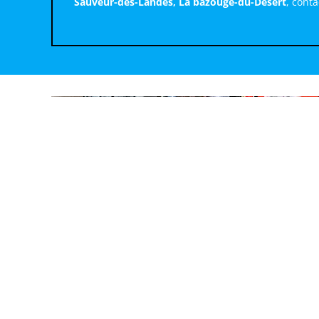
Sauveur-des-Landes, La bazouge-du-Désert
, cont