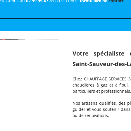
actez-nous au
02 99 99 47 81
ou via notre
formulaire de
contact
.
Votre spécialiste
Saint-Sauveur-des-L
Chez CHAUFFAGE SERVICES 35,
chaudières à gaz et à fioul,
particuliers et professionnels
Nos artisans qualifiés, des 
guider et vous soutenir dans 
ou de rénovations.