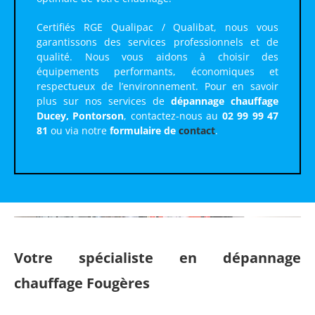
Certifiés RGE Qualipac / Qualibat, nous vous
garantissons des services professionnels et de
qualité. Nous vous aidons à choisir des
équipements performants, économiques et
respectueux de l’environnement. Pour en savoir
plus sur nos services de
dépannage chauffage
Ducey, Pontorson
, contactez-nous au
02 99 99 47
81
ou via notre
formulaire de
contact
.
Votre spécialiste en dépannage
chauffage Fougères