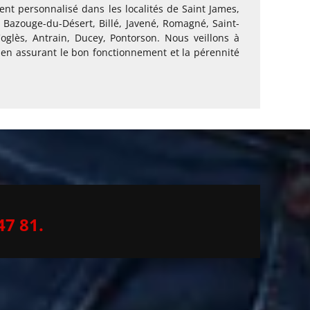
t personnalisé dans les localités de Saint James,
la Bazouge-du-Désert, Billé, Javené, Romagné, Saint-
Coglès, Antrain, Ducey, Pontorson. Nous veillons à
 en assurant le bon fonctionnement et la pérennité
47 81.