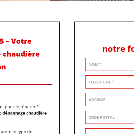
 – Votre
notre f
e chaudière
on
l pour le réparer ?
de
dépannage chaudière
mporte le type de