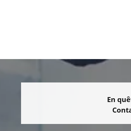
En quê
Cont