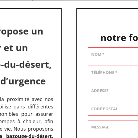
ropose un
notre f
r et un
-du-désert,
 d’urgence
a proximité avec nos
ilise dans différentes
sponibles pour assurer
pompes à chaleur, afin
de vie. Nous proposons
 bazouge-du-désert,