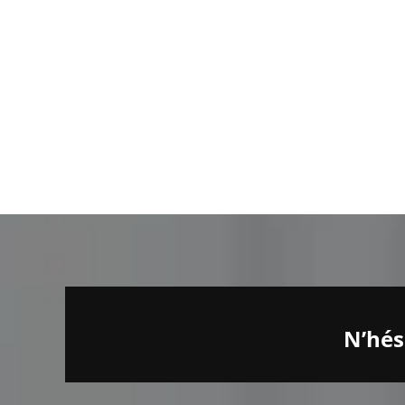
N’hés