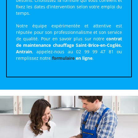
besoins. Choisissez la formule qui vous convient et
fixez les dates d’intervention selon votre emploi du
temps.
Notre équipe expérimentée et attentive est
réputée pour son professionnalisme et son service
de qualité. Pour en savoir plus sur notre
contrat
de maintenance chauffage Saint-Brice-en-Coglès,
Antrain
, appelez-nous au 02 99 99 47 81 ou
remplissez notre
formulaire
en ligne
.