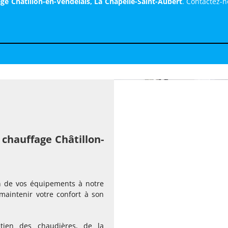
e Châtillon-en-Vendelais, La Chapelle-Saint-Aubert
. Contactez-
chauffage Châtillon-
tien de vos équipements à notre
maintenir votre confort à son
retien des chaudières, de la